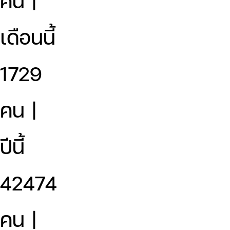
คน |
เดือนนี้
1729
คน |
ปีนี้
42474
คน |