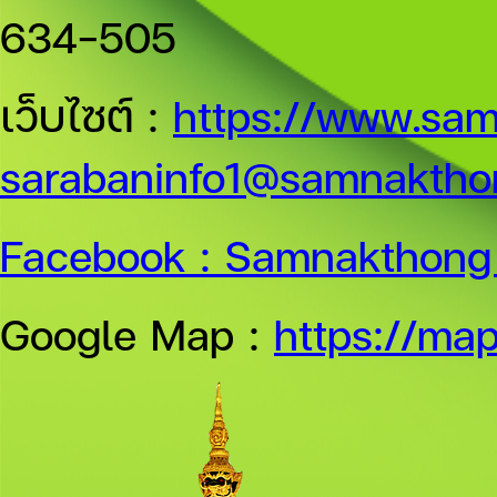
634-505
เว็บไซต์ :
https://www.sam
sarabaninfo1@samnakthon
Facebook :
Samnakthong 
Google Map :
https://ma