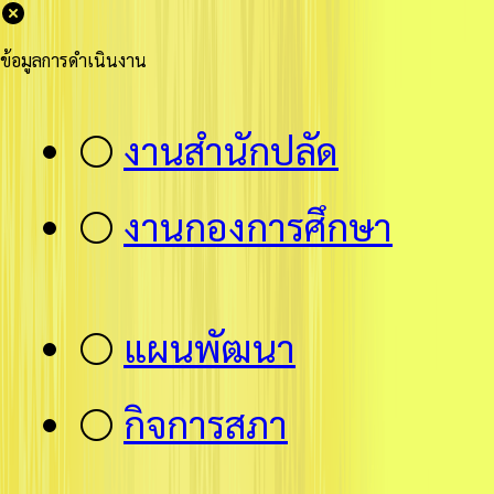
ข้อมูลการดำเนินงาน
⚪
งานสำนักปลัด
⚪
งานกองการศึกษา
⚪
แผนพัฒนา
⚪
กิจการสภา