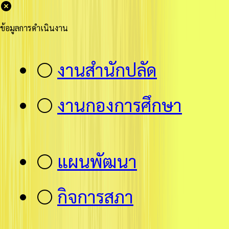
ข้อมูลการดำเนินงาน
⚪
งานสำนักปลัด
⚪
งานกองการศึกษา
⚪
แผนพัฒนา
⚪
กิจการสภา