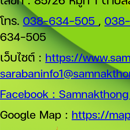
โทร.
038-634-505
,
038
634-505
เว็บไซต์ :
https://www.sam
sarabaninfo1@samnakthon
Facebook :
Samnakthong 
Google Map :
https://ma