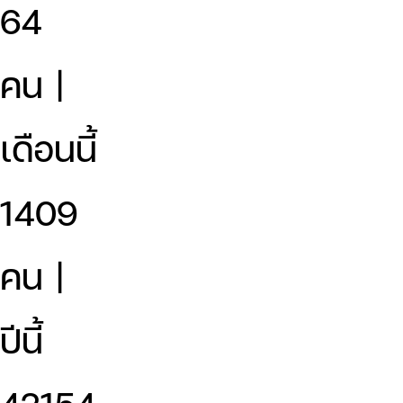
64
คน |
เดือนนี้
1409
คน |
ปีนี้