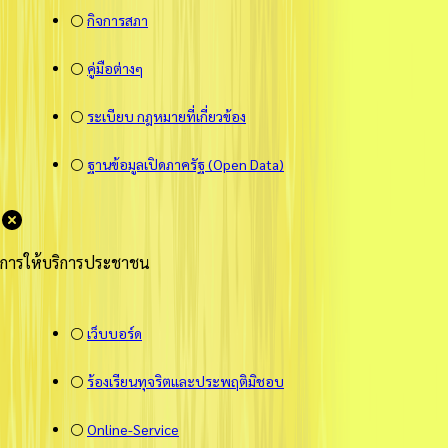
⚪
กิจการสภา
⚪
คู่มือต่างๆ
⚪
ระเบียบ กฎหมายที่เกี่ยวข้อง
⚪
ฐานข้อมูลเปิดภาครัฐ (Open Data)
การให้บริการประชาชน
⚪
เว็บบอร์ด
⚪
ร้องเรียนทุจริตและประพฤติมิชอบ
⚪
Online-Service