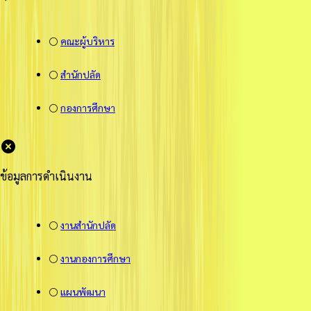
⚪
คณะผู้บริหาร
⚪
สำนักปลัด
⚪
กองการศึกษา
ข้อมูลการดำเนินงาน
⚪
งานสำนักปลัด
⚪
งานกองการศึกษา
⚪
แผนพัฒนา