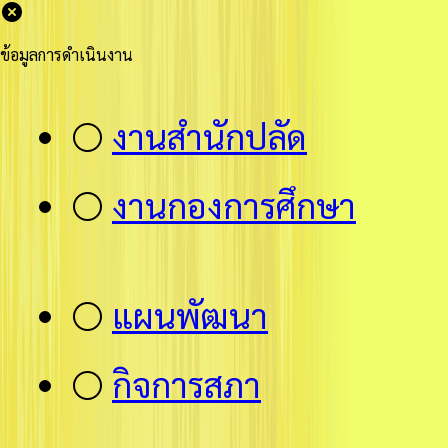
ข้อมูลการดำเนินงาน
⚪
งานสำนักปลัด
⚪
งานกองการศึกษา
⚪
แผนพัฒนา
⚪
กิจการสภา