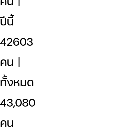
คน |
ปีนี้
42603
คน |
ทั้งหมด
43,080
คน