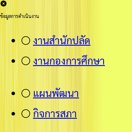
ข้อมูลการดำเนินงาน
⚪
งานสำนักปลัด
⚪
งานกองการศึกษา
⚪
แผนพัฒนา
⚪
กิจการสภา