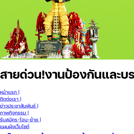
สายด่วน!
งานป้องกันและบร
หน้าแรก |
ติดต่อเรา |
ข่าวประชาสัมพันธ์ |
ภาพกิจกรรม |
รับสมัคร-โอน-ย้าย |
แผนผังเว็บไซต์