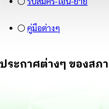
⚪
รับสมัคร-โอน-ย้าย
⚪
คู่มือต่างๆ
ประกาศต่างๆ ของสภา