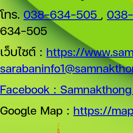
โทร.
038-634-505
,
038
634-505
เว็บไซต์ :
https://www.sam
sarabaninfo1@samnakthon
Facebook :
Samnakthong 
Google Map :
https://ma