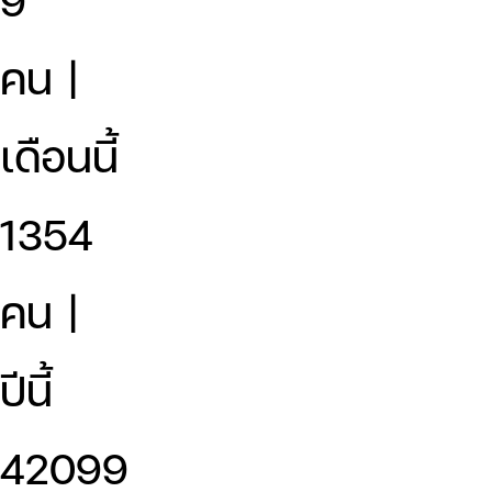
คน |
เดือนนี้
1354
คน |
ปีนี้
42099