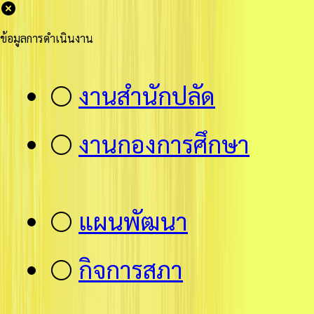
ข้อมูลการดำเนินงาน
⚪
งานสำนักปลัด
⚪
งานกองการศึกษา
⚪
แผนพัฒนา
⚪
กิจการสภา