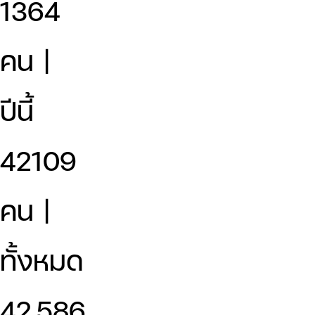
1364
คน |
ปีนี้
42109
คน |
ทั้งหมด
42,586