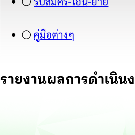
⚪
รับสมัคร-โอน-ย้าย
⚪
คู่มือต่างๆ
รายงานผลการดำเนิน