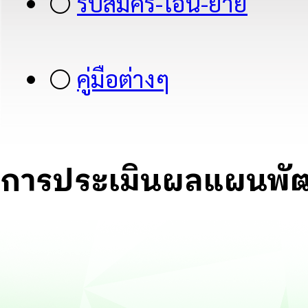
⚪
รับสมัคร-โอน-ย้าย
⚪
คู่มือต่างๆ
การประเมินผลแผนพั