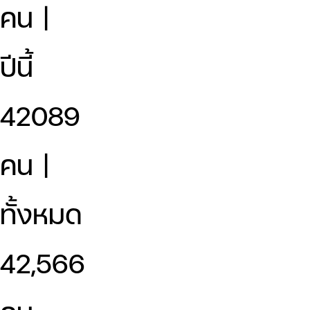
คน |
ปีนี้
42089
คน |
ทั้งหมด
42,566