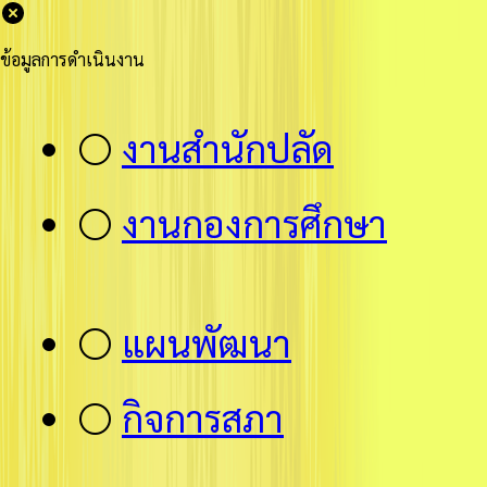
ข้อมูลการดำเนินงาน
⚪
งานสำนักปลัด
⚪
งานกองการศึกษา
⚪
แผนพัฒนา
⚪
กิจการสภา