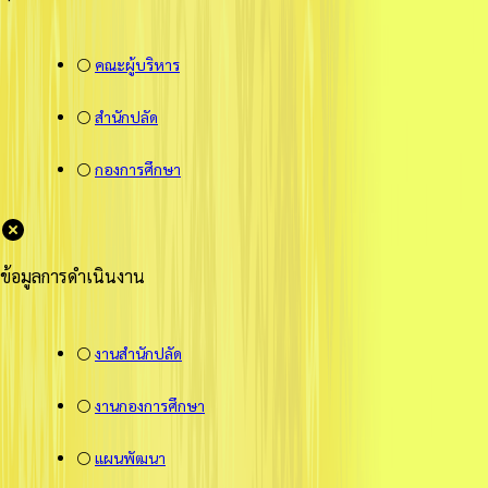
⚪
คณะผู้บริหาร
⚪
สำนักปลัด
⚪
กองการศึกษา
ข้อมูลการดำเนินงาน
⚪
งานสำนักปลัด
⚪
งานกองการศึกษา
⚪
แผนพัฒนา