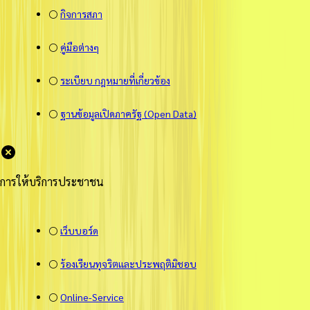
⚪
กิจการสภา
⚪
คู่มือต่างๆ
⚪
ระเบียบ กฎหมายที่เกี่ยวข้อง
⚪
ฐานข้อมูลเปิดภาครัฐ (Open Data)
การให้บริการประชาชน
⚪
เว็บบอร์ด
⚪
ร้องเรียนทุจริตและประพฤติมิชอบ
⚪
Online-Service