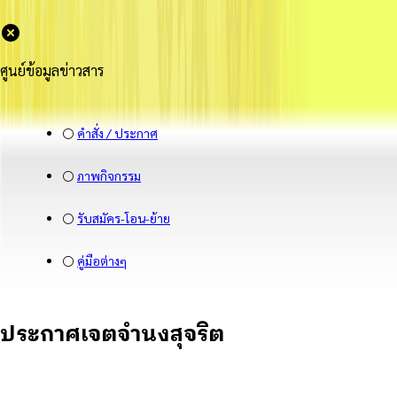
ศูนย์ข้อมูลข่าวสาร
⚪
คำสั่ง / ประกาศ
⚪
ภาพกิจกรรม
⚪
รับสมัคร-โอน-ย้าย
⚪
คู่มือต่างๆ
ประกาศเจตจำนงสุจริต