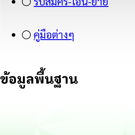
⚪
รับสมัคร-โอน-ย้าย
⚪
คู่มือต่างๆ
ข้อมูลพื้นฐาน