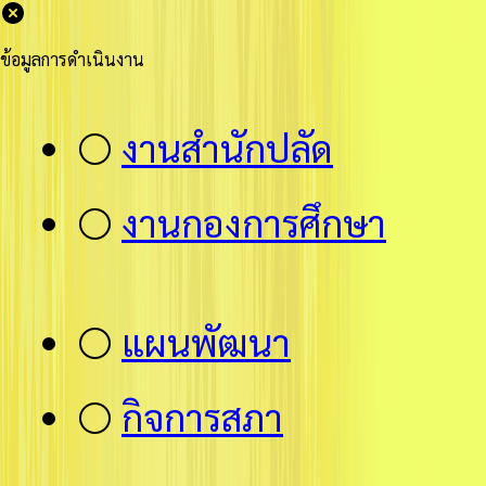
ข้อมูลการดำเนินงาน
⚪
งานสำนักปลัด
⚪
งานกองการศึกษา
⚪
แผนพัฒนา
⚪
กิจการสภา