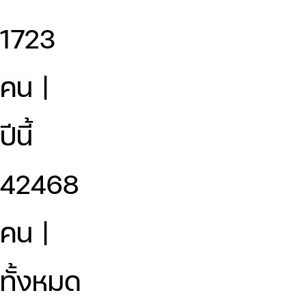
1723
คน |
ปีนี้
42468
คน |
ทั้งหมด