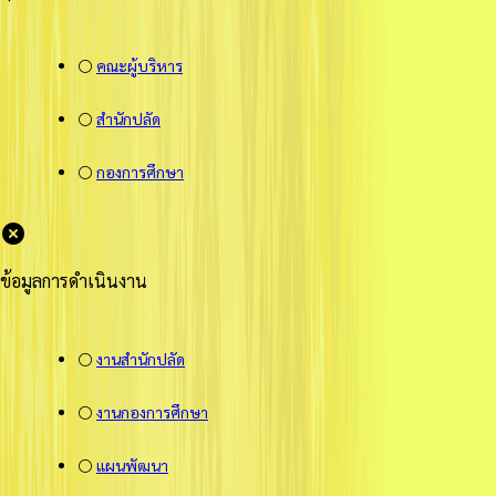
⚪
คณะผู้บริหาร
⚪
สำนักปลัด
⚪
กองการศึกษา
ข้อมูลการดำเนินงาน
⚪
งานสำนักปลัด
⚪
งานกองการศึกษา
⚪
แผนพัฒนา