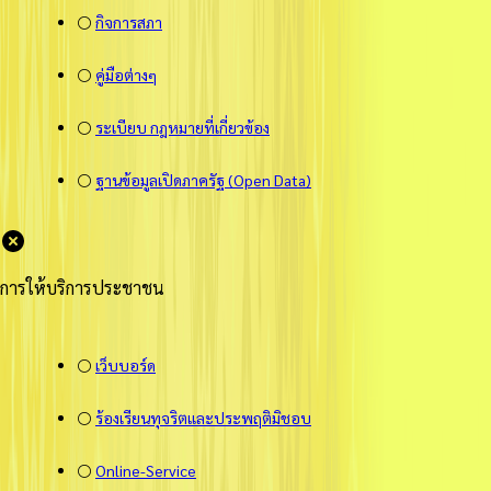
⚪
กิจการสภา
⚪
คู่มือต่างๆ
⚪
ระเบียบ กฎหมายที่เกี่ยวข้อง
⚪
ฐานข้อมูลเปิดภาครัฐ (Open Data)
การให้บริการประชาชน
⚪
เว็บบอร์ด
⚪
ร้องเรียนทุจริตและประพฤติมิชอบ
⚪
Online-Service