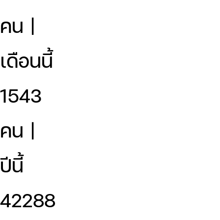
คน |
เดือนนี้
1543
คน |
ปีนี้
42288