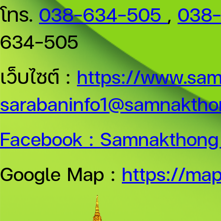
โทร.
038-634-505
,
038
634-505
เว็บไซต์ :
https://www.sam
sarabaninfo1@samnakthon
Facebook :
Samnakthong 
Google Map :
https://ma