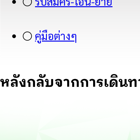
⚪
รับสมัคร-โอน-ย้าย
⚪
คู่มือต่างๆ
หลังกลับจากการเดินทา