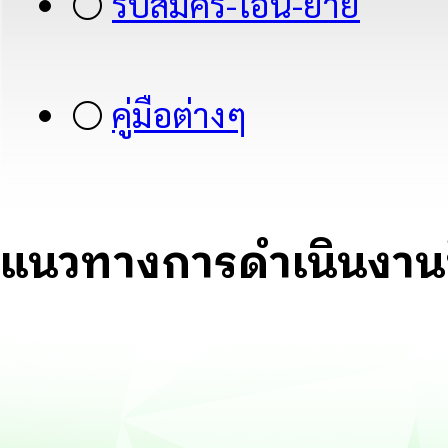
⚪
รับสมัคร-โอน-ย้าย
⚪
คู่มือต่างๆ
แนวทางการดำเนินงาน